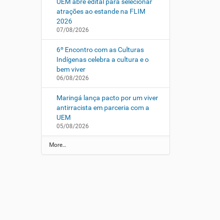
UEM abre edital para selecionar
atrações ao estande na FLIM
2026
07/08/2026
6º Encontro com as Culturas
Indígenas celebra a cultura e o
bem viver
06/08/2026
Maringá lança pacto por um viver
antirracista em parceria com a
UEM
05/08/2026
N
More…
o
t
í
c
i
a
s
d
a