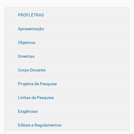
N
PROFLETRAS
a
Apresentação
v
e
Objetivos
g
a
Ementas
ç
ã
Corpo Docente
o
Projetos de Pesquisa
Linhas de Pesquisa
Exigências
Editais e Regulamentos