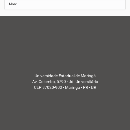
N
More…
o
t
í
c
i
a
s
d
a
U
E
M
-
Universidade Estadual de Maringá
Av. Colombo, 5790 - Jd. Universitário
CEP 87020-900 - Maringá - PR - BR