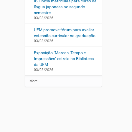
IEJ inicia matrículas para curso de
língua japonesa no segundo
semestre
03/08/2026
UEM promove fórum para avaliar
extensão curricular na graduação
03/08/2026
Exposição "Marcas, Tempo e
Impressões" estreia na Biblioteca
da UEM
03/08/2026
N
More…
o
t
í
c
i
a
s
d
a
U