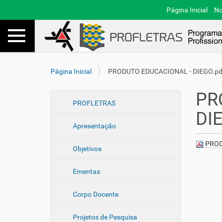
Página Inicial
No
Toggle navigation
Busca
V
Página Inicial
PRODUTO EDUCACIONAL - DIEGO.pd
o
c
PR
ê
N
PROFLETRAS
e
DI
a
s
Apresentação
v
t
e
á
PROD
Objetivos
a
g
q
a
u
Ementas
ç
i
ã
:
Corpo Docente
o
Projetos de Pesquisa