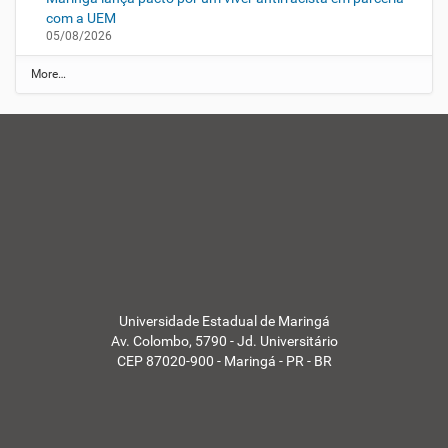
com a UEM
05/08/2026
N
More…
o
t
í
c
i
a
s
d
a
U
E
M
-
Universidade Estadual de Maringá
Av. Colombo, 5790 - Jd. Universitário
CEP 87020-900 - Maringá - PR - BR