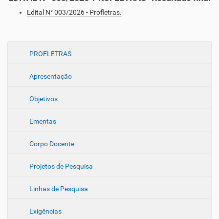
Edital N° 003/2026 - Profletras.
N
PROFLETRAS
a
Apresentação
v
e
Objetivos
g
a
Ementas
ç
ã
Corpo Docente
o
Projetos de Pesquisa
Linhas de Pesquisa
Exigências