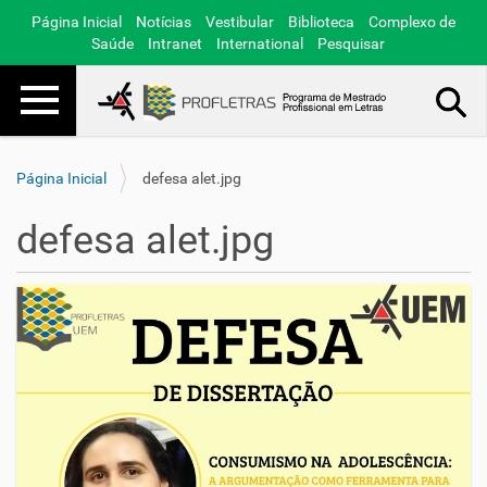
Página Inicial
Notícias
Vestibular
Biblioteca
Complexo de
Saúde
Intranet
International
Pesquisar
Toggle navigation
Busca Avançada…
Página Inicial
defesa alet.jpg
defesa alet.jpg