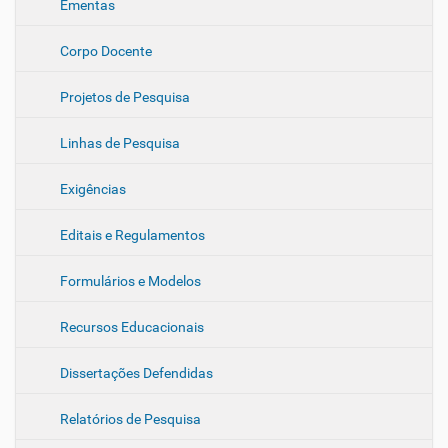
Ementas
i
ç
m
ã
a
Corpo Docente
g
o
e
m
Projetos de Pesquisa
n
o
Linhas de Pesquisa
t
a
m
Exigências
a
n
h
Editais e Regulamentos
o
c
Formulários e Modelos
o
m
p
Recursos Educacionais
l
e
t
Dissertações Defendidas
o
…
Relatórios de Pesquisa